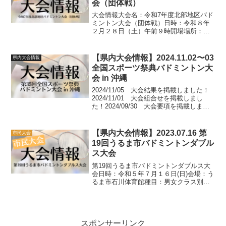
会（団体戦）
大会情報大会名：令和7年度北部地区バド
ミントン大会（団体戦）日時：令和８年
２月２８日（土）午前９時開場場所：名
護21世紀の森体育館種目：クラス別男女
混合団体戦（Ａ・Ｂ・Ｃ・Dクラス）※詳
細は要項をご確認ください参加料：１チ
【県内大会情報】2024.11.02〜03
県内大会情報
ーム ９,０００円...
全国スポーツ祭典バドミントン大
会 in 沖縄
2024/11/05 大会結果を掲載しました！
2024/11/01 大会組合せを掲載しまし
た！2024/09/30 大会要項を掲載しまし
た！大会結果第35回全国スポーツ祭典バ
ドミントン大会_大会結果１（PDFファイ
ル）第35回全国スポーツ祭...
【県内大会情報】2023.07.16 第
市民大会
19回うるま市バドミントンダブル
ス大会
第19回うるま市バドミントンダブルス大
会日時：令和５年７月１６日(日)会場：う
るま市石川体育館種目：男女クラス別個
人戦ダブルス（ A・B・C・Dクラス）参
加料：１ペア２０００円申込締切：令和
５年７月１１日(火) 午後５時まで詳細や
注意事項に...
スポンサーリンク