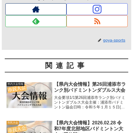
goya-sports
関連記事
【県内大会情報】第26回浦添市ラ
県内大会情報
ンク別バドミントンダブルス大会
大会要項1/1第26回浦添市ランク別バドミ
ントンダブルス大会主催：浦添市バドミ
ントン協会日時：令和５年１月１５日(日)
午前９時〜会場：ANA ARENA浦添（浦
添市民体育館）種目：チーム対抗団体戦
（男女別A・B・Cクラス共に３ダブル
【県内大会情報】2026.02.28 令
市民大会
ス）参...
和7年度北部地区バドミントン大