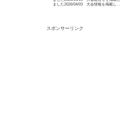
ました2026/04/03 大会情報を掲載しま
した大会結果大会組合せ大会情報大会名
第６３回 稲福杯争奪バドミントン選手権
大会主催沖縄県バドミントン協...
スポンサーリンク