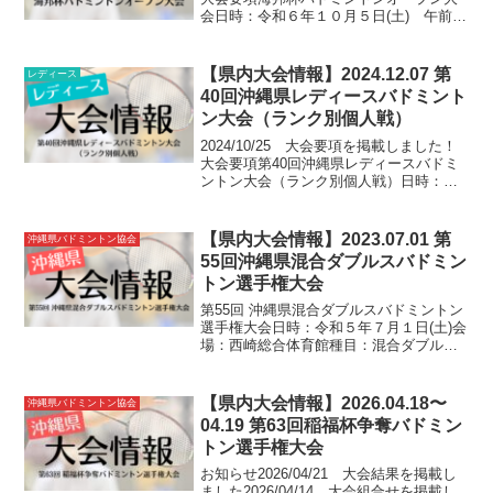
会日時：令和６年１０月５日(土) 午前９
時開会式場所：糸満市西崎総合体育館種
目：団体戦（A〜Cクラス、レクの部）※
詳細は要項をご確認ください参加費：１
【県内大会情報】2024.12.07 第
レディース
チーム ...
40回沖縄県レディースバドミント
ン大会（ランク別個人戦）
2024/10/25 大会要項を掲載しました！
大会要項第40回沖縄県レディースバドミ
ントン大会（ランク別個人戦）日時：令
和６年１２月７日(土) 午前９時開場場
所：泊高校体育館種目：個人戦ダブルス
（A〜Dランク）※詳細は要項をご確認く
【県内大会情報】2023.07.01 第
沖縄県バドミントン協会
ださい参...
55回沖縄県混合ダブルスバドミン
トン選手権大会
第55回 沖縄県混合ダブルスバドミントン
選手権大会日時：令和５年７月１日(土)会
場：西崎総合体育館種目：混合ダブルス
（①競技の部 ②レクの部）参加料：一
般（大学生含む）...４０００円
高校生...３０００円 中学生...２
【県内大会情報】2026.04.18〜
沖縄県バドミントン協会
００...
04.19 第63回稲福杯争奪バドミン
トン選手権大会
お知らせ2026/04/21 大会結果を掲載し
ました2026/04/14 大会組合せを掲載し