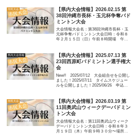
るま市石川体育館種目：4名団体戦（A〜
Cクラス）※詳細は要項をご確認ください
【県内大会情報】2026.02.15 第
市民大会
申込...
38回沖縄市長杯・玉元杯争奪バド
ミントン大会
大会情報大会名：第38回沖縄市長杯・玉
元杯争奪バドミントン大会日時：令和８
年２月１５日（日）午前８時開場 午前
９時開会式場所：沖縄市体育館種目：男
女別団体戦（A・B・Cクラス）※詳細は
要項をご確認ください参加料：１チー
【県内大会情報】2025.07.13 第
県内大会情報
ム：８,０００円申込期...
23回西原町バドミントン選手権大
会
New!! 2025/07/12 大会組合せを公開し
ました！2025/07/11 タイムスケジュー
ルを公開しました！2025/06/26 申込状
況を掲載しました！（随時更新中）
2025/06/19 大会要項を掲載しました！
大会結果大会速報ペ...
【県内大会情報】2026.03.19 第
市民大会
11回奥武山ウィークデーバドミン
トン大会
大会情報大会名：第11回奥武山ウィーク
デーバドミントン大会日時：令和８年３
月１９日（木）午前９時３０分〜場所：
沖縄県立武道館アリーナ種目：ダブルス