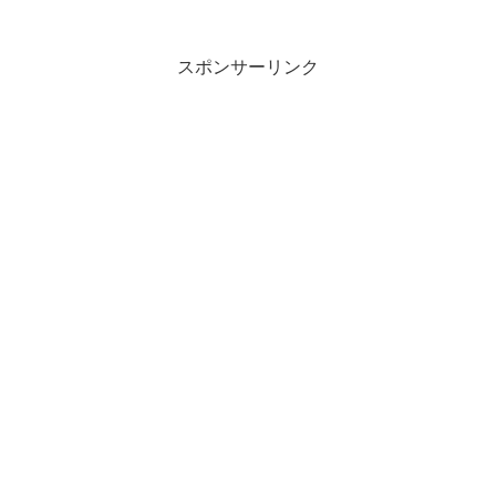
各個人戦※詳細は要項をご確認ください
参加料：１組 ３,０００円申込期間：令
和８年２月１６日（月...
スポンサーリンク