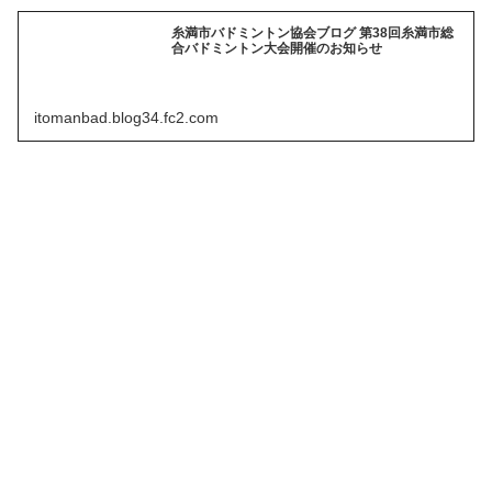
糸満市バドミントン協会ブログ 第38回糸満市総
合バドミントン大会開催のお知らせ
itomanbad.blog34.fc2.com