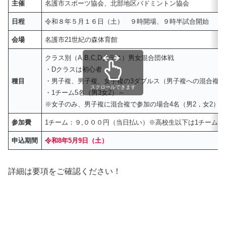
主催
名護市スポーツ協会、北部地区バドミントン協会
日程
令和８年５月１６日（土） ９時開場、９時半試合開始
会場
名護市21世紀の森体育館
クラス別（A.B,C,Dクラス）男女混合団体戦
・Dクラスは初心者
種目
・男子複、男子複、女子複の3ダブルス（男子複への混合複
スクロールできます
・1チーム5名（男3女2）～
※女子のみ、男子複に混合複で参加の場合4名（男2，女2）
参加費
1チーム：９,０００円（当日払い）※高校生以下は1チーム７
申込期間
令和8年5月9日（土）
詳細は要項をご確認ください！