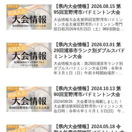
【県内大会情報】2026.08.15 第
市民大会
95回宜野湾市バドミントン大会
大会情報大会名第95回宜野湾市バドミン
トン大会主催宜野湾市バドミントン専門
部日程2026年8月15日（土）9時頃開会
式 開会式終了後試合開始種目男女クラ
ス別個人戦ダブルス（男子A・B・C・
D、女子A・B・C・D）参加費一般・高校
【県内大会情報】2026.03.01 第
市民大会
生 1ペア：...
29回浦添市ランク別ダブルスバド
ミントン大会
大会情報大会名：第29回浦添市ランク別
ダブルスバドミントン大会日時：令和８
年３月１日（日）午前９時開始場所：
ANA ARENA浦添（旧 浦添市民体育
館）種目：男女クラス別ダブルス（Ａ・
Ｂ・Ｃクラス）※詳細は要項をご確認く
【県内大会情報】2024.10.13 第
市民大会
ださい参加料：１組 ...
90回宜野湾市バドミントン大会
2024/09/26 大会要項を掲載しました！
大会要項第90回宜野湾市バドミントン大
会日時：令和６年１０月１３日(日) 午前
９時開会式場所：宜野湾市立体育館種
目：個人戦ダブルス（男女別、A〜Dクラ
ス）※詳細は要項をご確認ください参加
【県内大会情報】2024.05.18 令
市民大会
費（保険...