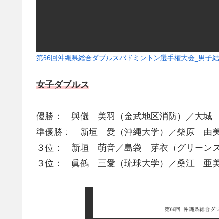
第66回沖縄県総合ダブルスバドミントン選手権大会_男子結果
女子ダブルス
優勝： 與儀 美羽（金武地区消防）／大城
準優勝： 新垣 愛（沖縄大学）／柴原 由
３位： 新垣 萌音／島袋 芽衣（グリーン
３位： 眞鶴 三愛（琉球大学）／桑江 亜