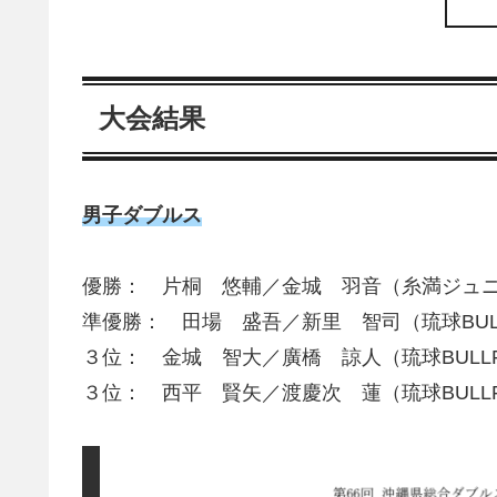
大会結果
男子ダブルス
優勝： 片桐 悠輔／金城 羽音（糸満ジュ
準優勝： 田場 盛吾／新里 智司（琉球BULL
３位： 金城 智大／廣橋 諒人（琉球BULLF
３位： 西平 賢矢／渡慶次 蓮（琉球BULLF