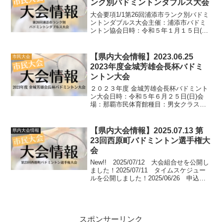
ンク別バドミントンダブルス大会
大会要項1/1第26回浦添市ランク別バドミ
ントンダブルス大会主催：浦添市バドミ
ントン協会日時：令和５年１月１５日(日)
午前９時〜会場：ANA ARENA浦添（浦
添市民体育館）種目：チーム対抗団体戦
（男女別A・B・Cクラス共に３ダブル
【県内大会情報】2023.06.25
市民大会
ス）参...
2023年度金城芳雄会長杯バドミ
ントン大会
２０２３年度 金城芳雄会長杯バドミント
ン大会日時：令和５年６月２５日(日)会
場：那覇市民体育館種目：男女クラス別
団体戦（３複 / A・B・Cクラス）参加
料：１チーム６５００円申込締切：令和
５年６月１５日(木)詳細や注意事項につい
【県内大会情報】2025.07.13 第
県内大会情報
ては添付の画...
23回西原町バドミントン選手権大
会
New!! 2025/07/12 大会組合せを公開し
ました！2025/07/11 タイムスケジュー
ルを公開しました！2025/06/26 申込状
況を掲載しました！（随時更新中）
2025/06/19 大会要項を掲載しました！
大会結果大会速報ペ...
スポンサーリンク