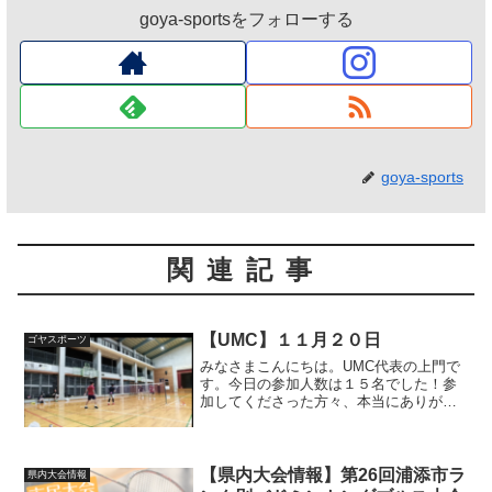
goya-sportsをフォローする
goya-sports
関連記事
【UMC】１１月２０日
ゴヤスポーツ
みなさまこんにちは。UMC代表の上門で
す。今日の参加人数は１５名でした！参
加してくださった方々、本当にありがと
うございます。カメラを新しくしまし
た！より高画質の動画を撮ることができ
ます！次回は１１月２７日(日)！参加メン
バー大募集中です！お...
【県内大会情報】第26回浦添市ラ
県内大会情報