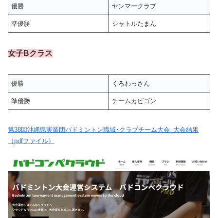
優勝
ヤンマークラブ
準優勝
シャトルたまん
女子Bクラス
優勝
くろわっさん
準優勝
チームカビゴン
第38回沖縄県実業団バドミントン職域･クラブチーム大会_大会結果
（pdfファイル）