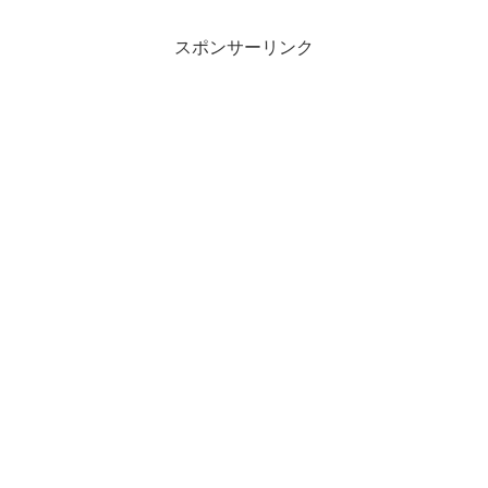
を含む申込締切：令和５年２月１６日
（木） ２２時迄...
スポンサーリンク