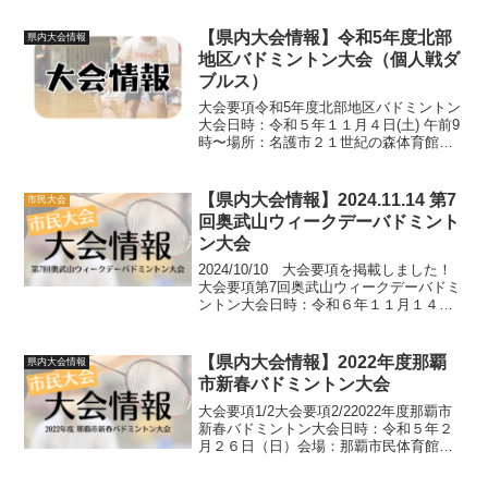
戦ダブルス ９時〜１９時まで
５月１７日（日）団体戦 ９時〜１９時
【県内大会情報】令和5年度北部
県内大会情報
まで会場ANA...
地区バドミントン大会（個人戦ダ
ブルス）
大会要項令和5年度北部地区バドミントン
大会日時：令和５年１１月４日(土) 午前9
時〜場所：名護市２１世紀の森体育館種
目：クラス別団体戦（A〜Cクラス）参加
費：１ペア3,000円申込締切：令和５年１
０月２８日(土)詳細や注意事項については
【県内大会情報】2024.11.14 第7
市民大会
添付...
回奥武山ウィークデーバドミント
ン大会
2024/10/10 大会要項を掲載しました！
大会要項第7回奥武山ウィークデーバドミ
ントン大会日時：令和６年１１月１４日
(木) 午前９時開場場所：沖縄県立武道館
アリーナ種目：個人戦ダブルス（各個人
戦）※詳細は要項をご確認ください参加
【県内大会情報】2022年度那覇
県内大会情報
費：１ペ...
市新春バドミントン大会
大会要項1/2大会要項2/22022年度那覇市
新春バドミントン大会日時：令和５年２
月２６日（日）会場：那覇市民体育館メ
インアリーナ種目：男女クラス別団体戦
参加料：１チーム６５００円 ＊保険料