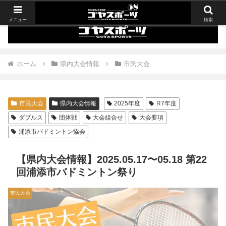
メニュー
検索
ホーム
県内大会情報
市民大会
市民大会
県内大会情報
2025年度
R7年度
ダブルス
団体戦
大会組合せ
大会要項
浦添市バドミントン協会
【県内大会情報】2025.05.17〜05.18 第22
回浦添市バドミントン祭り
市民大会