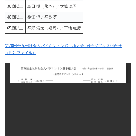
30歳以上
島田 明（熊本）／大城 真吾
40歳以上
桑江 淳／平良 亮
65歳以上
平野 清太（福岡）／下地 敏彦
第70回全九州社会人バドミントン選手権大会_男子ダブルス組合せ
（PDFファイル）