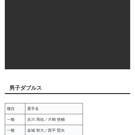
男子ダブルス
種目
選手名
一般
吉川 周佑／片桐 悠輔
一般
金城 智大／西平 賢矢