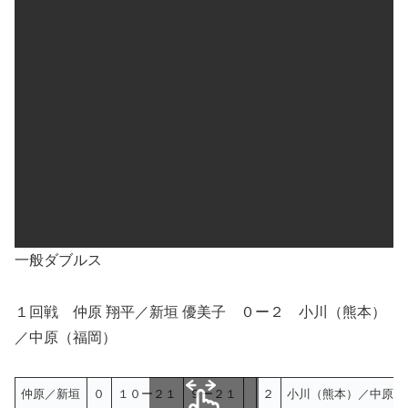
一般ダブルス
１回戦 仲原 翔平／新垣 優美子 ０ー２ 小川（熊本）
／中原（福岡）
仲原／新垣
０
１０ー２１
９ー２１
２
小川（熊本）／中原（