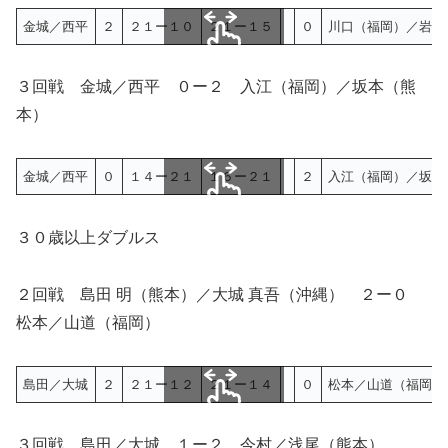
金城／西平
２
２１ー１０
２１ー１５
０
川口（福岡）／岩切
スクロールできます
３回戦 金城／西平 ０ー２ 入江（福岡）／坂本（熊
本）
金城／西平
０
１４ー２１
１６ー２１
２
入江（福岡）／坂本
スクロールできます
３０歳以上ダブルス
２回戦 島田 明（熊本）／大城 真吾（沖縄） ２ー０
松本／山道（福岡）
島田／大城
２
２１ー１２
２１ー１４
０
松本／山道（福岡）
スクロールできます
３回戦 島田／大城 １ー２ 今村／浅尾（熊本）