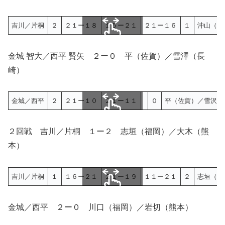
吉川／片桐
２
２１ー１８
１５ー２１
２１ー１６
１
沖山（福
スクロールできます
金城 智大／西平 賢矢 ２ー０ 平（佐賀）／雪澤（長
崎）
金城／西平
２
２１ー１０
２１ー１１
０
平（佐賀）／雪沢（
スクロールできます
２回戦 吉川／片桐 １ー２ 志垣（福岡）／大木（熊
本）
吉川／片桐
１
１６ー２１
２１ー１９
１１ー２１
２
志垣（福
スクロールできます
金城／西平 ２ー０ 川口（福岡）／岩切（熊本）