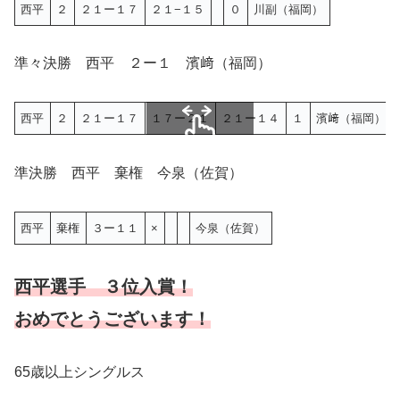
西平
２
２１ー１７
２１−１５
０
川副（福岡）
準々決勝 西平 ２ー１ 濱﨑（福岡）
西平
２
２１ー１７
１７ー２１
２１ー１４
１
濱﨑（福岡）
スクロールできます
準決勝 西平 棄権 今泉（佐賀）
西平
棄権
３ー１１
×
今泉（佐賀）
西平選手 ３位入賞！
おめでとうございます！
65歳以上シングルス