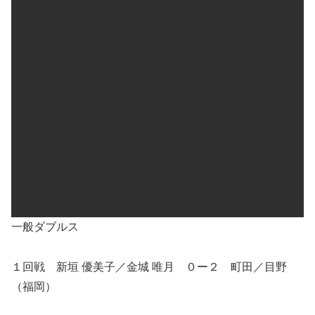
一般ダブルス
１回戦 新垣 優美子／金城 唯月 ０ー２ 町田／目野
（福岡）