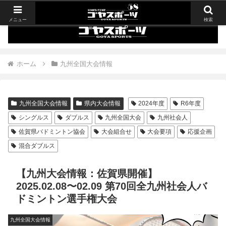
メニュー
検索
ホーム
九州全国大会情報
九州全国大会情報
県内大会情報
2024年度
R6年度
シングルス
ダブルス
九州全国大会
九州社会人
佐賀県バドミントン協会
大会組合せ
大会要項
応援企画
混合ダブルス
【九州大会情報：佐賀県開催】
2025.02.08〜02.09 第70回全九州社会人バ
ドミントン選手権大会
九州全国大会情報