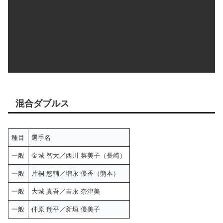
混合ダブルス
種目
選手名
一般
金城 智大／西川 菜美子（長崎）
一般
片桐 悠輔／増永 優香（熊本）
一般
大城 真吾／吉永 奈津美
一般
仲原 翔平／新垣 優美子