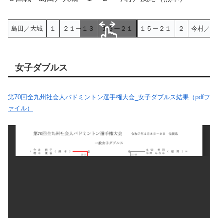
島田／大城
１
２１ー１３
１６ー２１
１５ー２１
２
今村／浅
スクロールできます
女子ダブルス
第70回全九州社会人バドミントン選手権大会_女子ダブルス結果（pdfフ
ァイル）