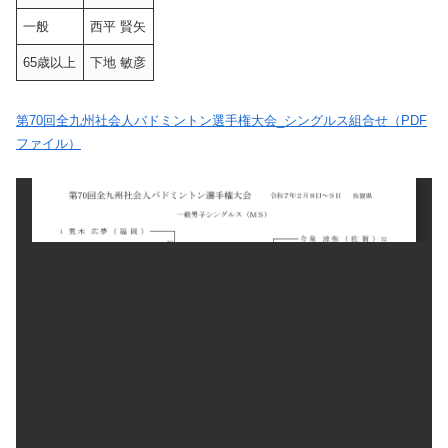
一般
西平 賢矢
65歳以上
下地 敏彦
第70回全九州社会人バドミントン選手権大会_シングルス組合せ（PDF
ファイル）