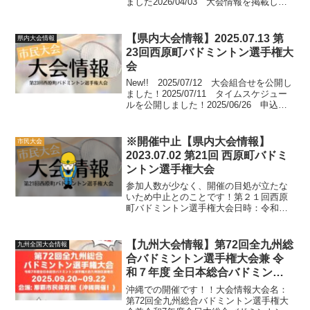
ました2026/04/03 大会情報を掲載しま
した大会結果大会組合せ大会情報大会名
第６３回 稲福杯争奪バドミントン選手権
大会主催沖縄県バドミントン協...
【県内大会情報】2025.07.13 第
県内大会情報
23回西原町バドミントン選手権大
会
New!! 2025/07/12 大会組合せを公開し
ました！2025/07/11 タイムスケジュー
ルを公開しました！2025/06/26 申込状
況を掲載しました！（随時更新中）
2025/06/19 大会要項を掲載しました！
大会結果大会速報ペ...
※開催中止【県内大会情報】
市民大会
2023.07.02 第21回 西原町バドミ
ントン選手権大会
参加人数が少なく、開催の目処が立たな
いため中止とのことです！第２１回西原
町バドミントン選手権大会日時：令和５
年７月２日(日)会場：西原町民体育館種
目：男女クラス別ダブルス（A・B・C・
Dクラス）参加料：１ペア２０００円申込
【九州大会情報】第72回全九州総
九州全国大会情報
締切：令和５年６月...
合バドミントン選手権大会兼 令
和７年度 全日本総合バドミント
ン選手権大会九州地区選考会（沖
沖縄での開催です！！大会情報大会名：
縄開催）
第72回全九州総合バドミントン選手権大