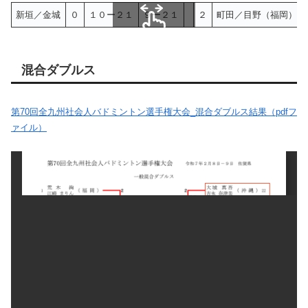
新垣／金城
０
１０ー２１
９ー２１
２
町田／目野（福岡）
スクロールできます
混合ダブルス
第70回全九州社会人バドミントン選手権大会_混合ダブルス結果（pdfフ
ァイル）