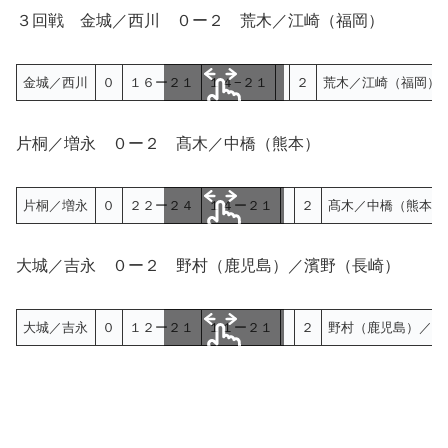
スクロールできます
３回戦 金城／西川 ０ー２ 荒木／江崎（福岡）
金城／西川
０
１６ー２１
１４−２１
２
荒木／江崎（福岡）
スクロールできます
片桐／増永 ０ー２ 髙木／中橋（熊本）
片桐／増永
０
２２ー２４
１４ー２１
２
髙木／中橋（熊本）
スクロールできます
大城／吉永 ０ー２ 野村（鹿児島）／濱野（長崎）
大城／吉永
０
１２ー２１
１１ー２１
２
野村（鹿児島）／濱
スクロールできます