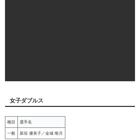
女子ダブルス
種目
選手名
一般
新垣 優美子／金城 唯月