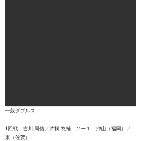
一般ダブルス
1回戦 吉川 周佑／片桐 悠輔 ２ー１ 沖山（福岡）／
東（佐賀）