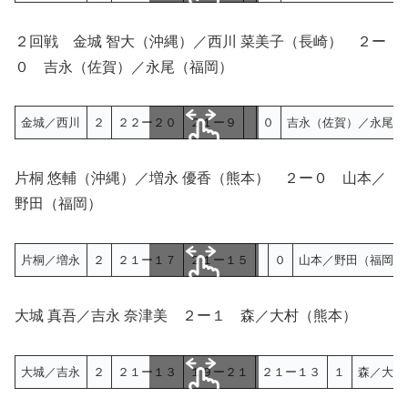
スクロールできます
２回戦 金城 智大（沖縄）／西川 菜美子（長崎） ２ー
０ 吉永（佐賀）／永尾（福岡）
金城／西川
２
２２ー２０
２１ー９
０
吉永（佐賀）／永尾（
スクロールできます
片桐 悠輔（沖縄）／増永 優香（熊本） ２ー０ 山本／
野田（福岡）
片桐／増永
２
２１ー１７
２１ー１５
０
山本／野田（福岡）
スクロールできます
大城 真吾／吉永 奈津美 ２ー１ 森／大村（熊本）
大城／吉永
２
２１ー１３
１９ー２１
２１ー１３
１
森／大村