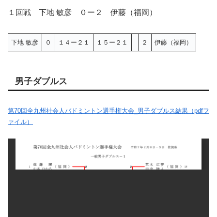
１回戦 下地 敏彦 ０ー２ 伊藤（福岡）
下地 敏彦
０
１４ー２１
１５ー２１
２
伊藤（福岡）
男子ダブルス
第70回全九州社会人バドミントン選手権大会_男子ダブルス結果（pdfフ
ァイル）